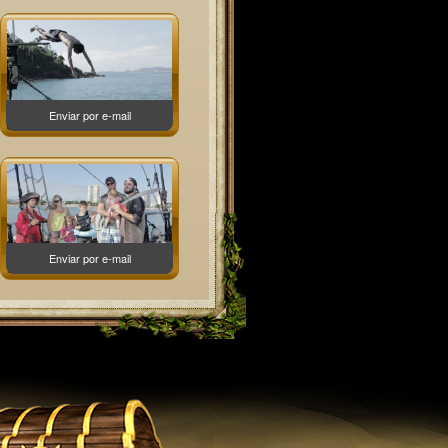
Enviar por e-mail
Enviar por e-mail