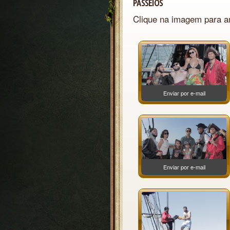
PASSEIOS
Clique na imagem para am
Enviar por e-mail
Enviar por e-mail