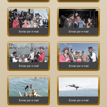
Enviar por e-mail
Enviar por e-mail
Enviar por e-mail
Enviar por e-mail
Enviar por e-mail
Enviar por e-mail