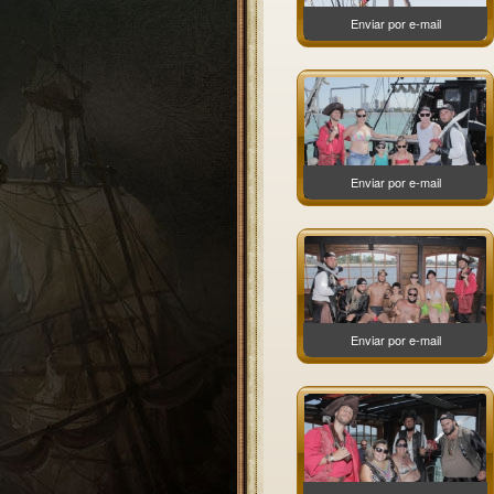
Enviar por e-mail
Enviar por e-mail
Enviar por e-mail