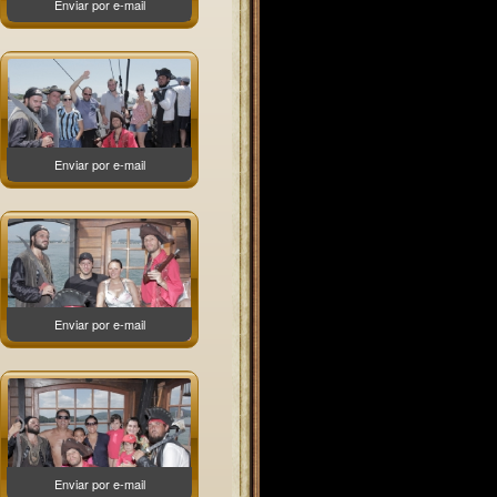
Enviar por e-mail
Enviar por e-mail
Enviar por e-mail
Enviar por e-mail