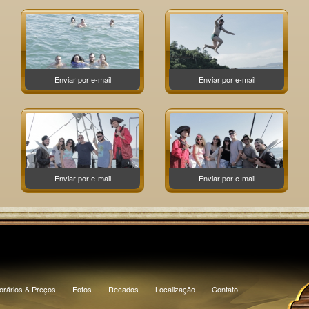
Enviar por e-mail
Enviar por e-mail
Enviar por e-mail
Enviar por e-mail
orários & Preços
Fotos
Recados
Localização
Contato