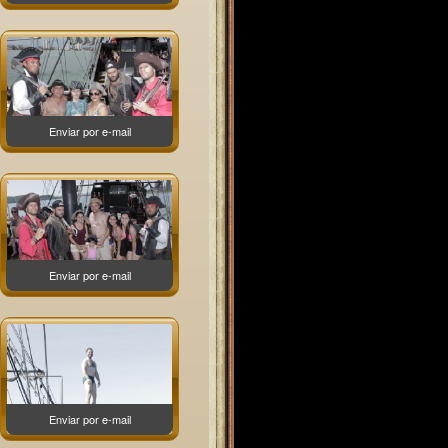
Enviar por e-mail
Enviar por e-mail
Enviar por e-mail